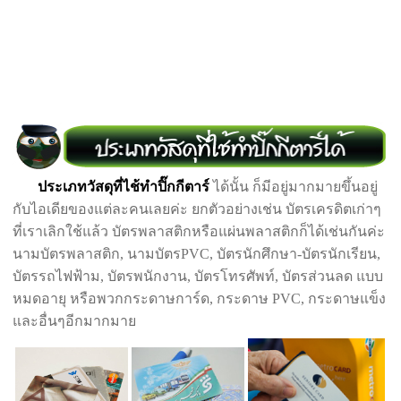
ประเภทวัสดุที่ไช้ทำปิ๊กกีตาร์
ได้นั้น ก็มีอยู่มากมายขึ้นอยู่
กับไอเดียของแต่ละคนเลยค่ะ ยกตัวอย่างเช่น บัตรเครดิตเก่าๆ
ที่เราเลิกใช้แล้ว บัตรพลาสติกหรือแผ่นพลาสติกก็ได้เช่นกันค่ะ
นามบัตรพลาสติก, นามบัตรPVC, บัตรนักศึกษา-บัตรนักเรียน,
บัตรรถไฟฟ้าม, บัตรพนักงาน, บัตรโทรศัพท์, บัตรส่วนลด แบบ
หมดอายุ หรือพวกกระดาษการ์ด, กระดาษ PVC, กระดาษแข็ง
และอื่นๆอีกมากมาย