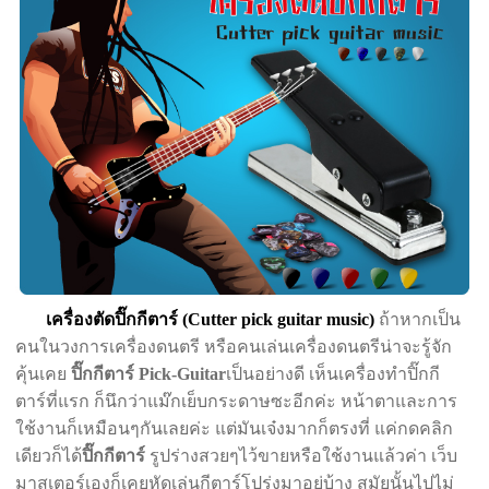
เครื่องตัดปิ๊กกีตาร์ (Cutter pick guitar music)
ถ้าหากเป็น
คนในวงการเครื่องดนตรี หรือคนเล่นเครื่องดนตรีน่าจะรู้จัก
คุ้นเคย
ปิ๊กกีตาร์ Pick-Guitar
เป็นอย่างดี เห็นเครื่องทำปิ๊กกี
ตาร์ที่แรก ก็นึกว่าแม๊กเย็บกระดาษซะอีกค่ะ หน้าตาและการ
ใช้งานก็เหมือนๆกันเลยค่ะ แต่มันเจ๋งมากก็ตรงที่ แค่กดคลิก
เดียวก็ได้
ปิ๊กกีตาร์
รูปร่างสวยๆไว้ขายหรือใช้งานแล้วค่า เว็บ
มาสเตอร์เองก็เคยหัดเล่นกีตาร์โปร่งมาอยู่บ้าง สมัยนั้นไปไม่