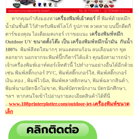
หากคุณกำลังมองหา
เครื่องพิมพ์เอ้าดอร์
ที่ พิมพ์ด้วยหมึก
น้ำมันชั้นดี ไว้สำหรับพิมพ์โลโก้ รูปภาพ ลวดลาย บนปิ๊กดีดกี
ตาร์ของคุณ ไอเดียเมคเกอร์ เราขอแนะ
เครื่องพิมพ์หมึก
Outdoor UV ขนาดตั้งโต๊ะ เป็น เครื่องพิมพ์หมึกน้ำมัน กันน้ำ
100%
พิมพ์สีสดใสมากๆ ทนแดดทนร้อน ลบเลือนยาก ขุด
ลอกยาก นอกจากจะพิมพ์ปิ๊กกีตาร์ได้แล้ว คุณยังสามารถนำ
เจ้าเครื่องพิมพ์เอาท์ดอร์เจ็ทตัวนี้ ไปทำงานอย่างอื่นได้อีกด้วย
เช่น พิมพ์สติ๊กเกอร์ PVC, พิมพ์สติ๊กเกอร์ใส, พิมพ์สติ๊กเกอร์
เงิน-ทอง , พิมพ์ไวนิล, พิมพ์พลาสติกหนา, พิมพ์ฉลากสินค้า,
พิมพ์นามบัตรฉีกไม่ขาด, พิมพ์บัตรพนักงาน บัตรนักศึกษา,
ฯลฯ หากสนใจเข้าไปอ่านรายละเอียดสินค้าได้ที่นี่
...
www.108printerplotter.com/outdoor-jet-เครื่องพิมพ์ขนาด
เล็ก