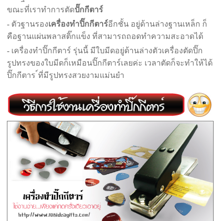
ขณะที่เราทำการตัด
ปั๊กกีตาร์
-
ตัวฐานรอง
เครื่องทำปิ๊ก
กีตาร์
อีกชั้น อยู่ด้านล่างฐานเหล็ก ก็
คือฐานแผ่นพลาสติ๊กแข็ง ที่สามารถถอดทำความสะอาดได้
-
เครื่องทำปิ๊กกีตาร์ รุ่นนี้ มีใบมีดอยู่ด้านล่างตัวเครื่องตัดปิ๊ก
รูปทรงของใบมีดก็เหมือนปิ๊กกีตาร์เลยค่ะ เวลาตัดก็จะทำให้ได้
ปิ๊กกีตาร ์ที่มีรูปทรงสวยงามแม่นยำ