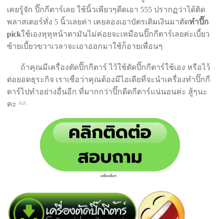
เคยรู้จัก ปิ๊กกีตาร์เลย ใช้นิ้วเพียวๆดีดเอา 555 ปรากฏว่าได้ติด
พลาสเตอร์ทั่ง 5 นิ้วเลยค่า เคยลองเอาบัตรเติมเงินมาตัด
ทำปิ๊ก
pick
ใช้เองหุหุหน้าตามันไม่ค่อยจะเหมือนปิ๊กกีตาร์เลยค่ะเบี้ยว
ซ้ายเบี้ยวขวาเวลาจะเอาออกมาใช้ก็อายเพื่อนๆ
ถ้าคุณมีเครื่องตัดปิ๊กกีตาร์ ไว้ใช้ตัดปิ๊กกีตาร์ใช้เอง หรือไว้
ต่อยอดธุระกิจ เราเชื่อว่าคุณต้องมีไอเดียที่จะนำเครื่องทำปิ๊กกี
ตาร์ไปทำอย่างอื่นอีก ที่มากกว่าปิ๊กดีดกีตาร์แน่นอนค่ะ สู้ๆนะ
คะ ^^