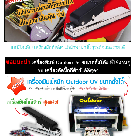
แค่มีไอเดีย+เครื่องมือที่เจ๋งๆ...ก็นำพามาชึ้งธุระกิจและรายได้
ขอแนะนำ
เครื่องพิมพ์ Outdoor Jet ขนาดตั้งโต๊ะ
ที่ใช้งานคู่
กับ
เครื่องตัดปิ๊กกีต้าร์
ได้ดีสุดๆ