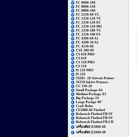
FC 8000-100
FC 8000-130
FC 8000-160
FC 2250-60 VC
FC 2250-120 VC
FC 2250-120 ES
FC 2250-120 MG
FC 2250-180 VC
FC 2250-180 ES
FC 4200-60 A1
FC 4200-50 A2
FC 4210-60
CSX 300-09
CS 610 PRO
CS 610
CS 510 PRO
CS 510
IS 210 PRO
IS 210
JS501- 18 Solvent Printer
JS310 InkJet Printers
CC 330-20
Small Package A4
Medium Package A3
Big Package 24
Large Packge 48"
Craft Robo
CE5000-60 Flatbed
Robotech Flatbed FB-ST
Robotech Flatbed FB-SV
Robotech Flatbed FB-CB
เครื่องตัดCE5000-60
เครื่องตัดCE5000-60