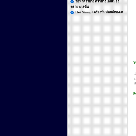
วิธีทำตรายาง ตรายางโพลิเมอร์
ตรายางเรซิ่น
Hot Stamp เครื่องปั๊มฟอยล์ทองเค
V
T
c
d
M