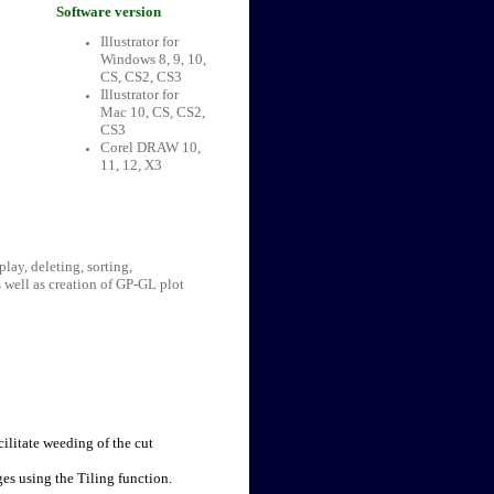
Software version
Illustrator for
Windows 8, 9, 10,
CS, CS2, CS3
Illustrator for
Mac 10, CS, CS2,
CS3
Corel DRAW 10,
11, 12, X3
lay, deleting, sorting,
s well as creation of GP-GL plot
ilitate weeding of the cut
es using the Tiling function.