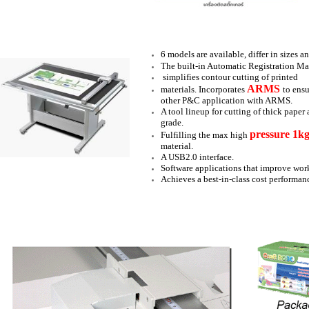
6 models are available, differ in sizes
The built-in Automatic Registration Ma
simplifies contour cutting of printed
ARMS
materials. Incorporates
to ensu
other P&C application with ARMS.
A tool lineup for cutting of thick pape
grade.
pressure 1k
Fulfilling the max high
material.
A USB2.0 interface.
Software applications that improve work
Achieves a best-in-class cost performan