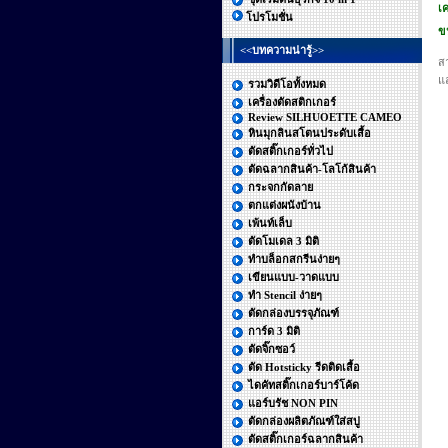
เ
โปรโมชั่น
ข
<<บทความน่ารู้>>
ส
แ
รวมวิดีโอทั้งหมด
เครื่องตัดสติกเกอร์
Review SILHUOETTE CAMEO
หินมุกลินสโตนประดับเสื้อ
ตัดสติ๊กเกอร์ทั่วไป
ตัดฉลากสินค้า-โลโก้สินค้า
กระจกกัดลาย
ตกแต่งผนังบ้าน
เพ้นท์เล็บ
ตัดโมเดล 3 มิติ
ทำบล็อกสกรีนง่ายๆ
เขียนแบบ-วาดแบบ
ทำ Stencil ง่ายๆ
ตัดกล่องบรรจุภัณฑ์
การ์ด 3 มิติ
ตัดจิ๊กซอว์
ตัด Hotsticky รีดติดเสื้อ
ไดคัทสติ๊กเกอร์บาร์โค้ด
แอร์บรัช NON PIN
ตัดกล่องผลิตภัณฑ์ใส่สบู่
ตัดสติ๊กเกอร์ฉลากสินค้า