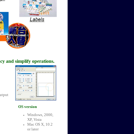
cy and simplify operations.
output
OS version
Windows, 2000,
XP, Vista
Mac OS X, 10.2
or later