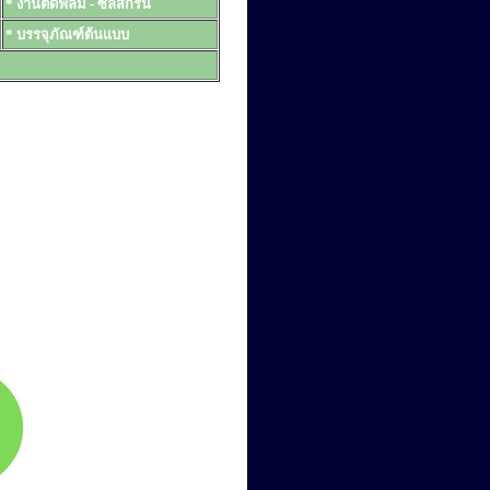
* งานตัดฟิล์ม - ซิลสกรีน
* บรรจุภัณฑ์ต้นแบบ