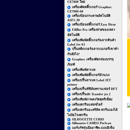
CE7000 ใหม่
เครื่องตัดสติ๊กเกอร์ Graphtec
CE7000-60
เครื่องป้อนกระดาษอัตโนมัติ
ASF1-30
เครื่องป้อนสติ๊กเกอร์ Easy Dicut
FillBot Pro เครื่องจ่ายของเหลว
อัตโนมัติ
เครื่องพิมพ์สติ๊กเกอร์ฉลากสินค้า
Label Jet A3
ปริ้นสติกเกอร์ฉลากเบเกอรี่เขาทำ
กันยังไง?
Graphtec เครื่องตัดกล่องบรรจุ
ภัณฑ์
เครื่องพิมพ์ลาเบล
เครื่องพิมพ์สติ๊กเกอร์ม้วนA4
เครื่องปริ้นลาเบล Label JET
printer
เครื่องปริ้นท์ฟิล์มทรานเฟอร์ DFT
เครื่องปริ้นdft Transfer jet 2
เครื่องพิมพ์ภาพลงวัสดุพรีเมี่ยม
เครื่องสกรีนแฟลชไดร์
เครื่องสกรีนอะคริลิค สกรีนเองได้
ไม่ง้อโรงสกรีน
SILHOUETTE CURIO
Silhouette CAMEO PixScan
แอร์บรัชรุ่นมืออาชีพ-แบบมีเข็ม