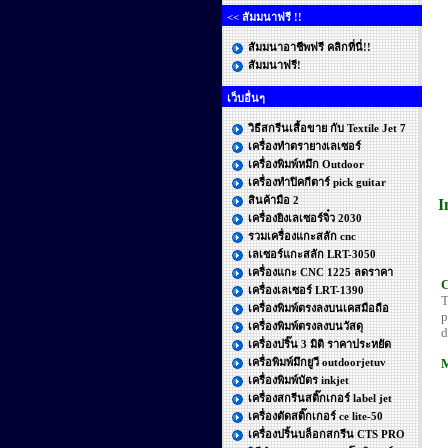
<< สัมมนาฟรี !!
สัมมนาอาชีพฟรี คลิกที่นี่!!
สัมมนาฟรี!
เว็บอื่นๆ
วิธีสกรีนเสื้อขาย กับ Textile Jet 7
เครื่องทำตรายางเลเซอร์
เครื่องพิมพ์หมึก Outdoor
เครื่องทําปิคกีตาร์ pick guitar
สินค้ามือ 2
I
เครื่องยิงเลเซอร์จิ๋ว 2030
รวมเครื่องแกะสลัก cnc
เลเซอร์แกะสลัก LRT-3050
เครื่องแกะ CNC 1225 ลดราคา
C
เครื่องเลเซอร์ LRT-1390
T
เครื่องพิมพ์ตรงลงบนเคสมือถือ
p
เครื่องพิมพ์ตรงลงบนวัสดุ
d
เครื่องปริ๊น 3 มิติ ราคาประหยัด
M
เครื่อพิมพ์มึกยูวี outdoorjetuv
เครื่องพิมพ์บัตร inkjet
เครื่องสกรีนสติ๊กเกอร์ label jet
เครื่องตัดสติ๊กเกอร์ ce lite-50
เครื่องปริ้นบล็อกสกรีน CTS PRO