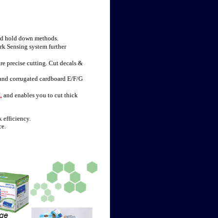
 and hold down methods.
rk Sensing system further
re precise cutting. Cut decals &
r and corrugated cardboard E/F/G
g
, and enables you to cut thick
 efficiency.
ce.