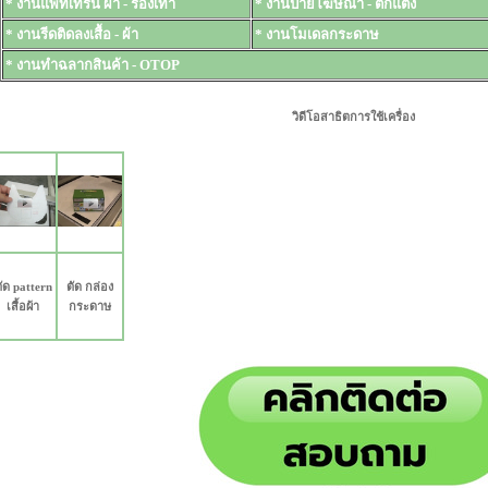
* งานแพทเทริ้น ผ้า - รองเท้า
* งานป้ายโฆษณา - ตกแต่ง
* งานรีดติดลงเสื้อ - ผ้า
* งานโมเดลกระดาษ
* งานทำฉลากสินค้า - OTOP
วิดีโอสาธิตการใช้เครื่อง
ัด pattern
ตัด กล่อง
เสื้อผ้า
กระดาษ