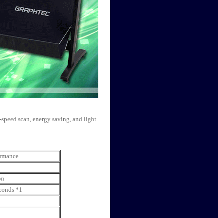
ed scan, energy saving, and light
ormance
on
conds *1