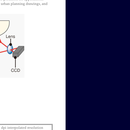
, urban planning drawings, and
 dpi interpolated resolution