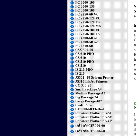
FC 8000-100
W
FC 8000-130
FC 8000-160
S
FC 2250-60 VC
s
FC 2250-120 VC
FC 2250-120 ES
I
FC 2250-120 MG
m
FC 2250-180 VC
FC 2250-180 ES
FC 4200-60 A1
G
FC 4200-50 A2
m
FC 4210-60
s
CSX 300-09
CS 610 PRO
E
CS 610
h
CS 510 PRO
s
CS 510
m
IS 210 PRO
t
IS 210
JS501- 18 Solvent Printer
s
JS310 InkJet Printers
CC 330-20
Small Package A4
Medium Package A3
Big Package 24
Large Packge 48"
C
Craft Robo
(
CE5000-60 Flatbed
Robotech Flatbed FB-ST
L
Robotech Flatbed FB-SV
b
Robotech Flatbed FB-CB
l
เครื่องตัดCE5000-60
d
เครื่องตัดCE5000-60
t