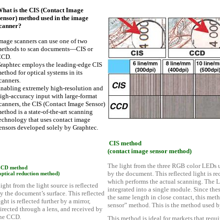
hat is the CIS (Contact Image
ensor) method used in the image
canner?
mage scanners can use one of two
ethods to scan documents—CIS or
CCD.
raphtec employs the leading-edge CIS
ethod for optical systems in its
canners.
nabling extremely high-resolution and
igh-accuracy input with large-format
canners, the CIS (Contact Image Sensor)
ethod is a state-of-the-art scanning
echnology that uses contact image
ensors developed solely by Graphtec.
CIS method
(contact image sensor method)
The light from the three RGB color LEDs us
CD method
by the document. This reflected light is re
optical reduction method)
which performs the actual scanning. The L
ight from the light source is reflected
integrated into a single module. Since the
y the document’s surface. This reflected
the same length in close contact, this met
ight is reflected further by a mirror,
sensor” method. This is the method used b
irected through a lens, and received by
he CCD.
This method is ideal for markets that requi