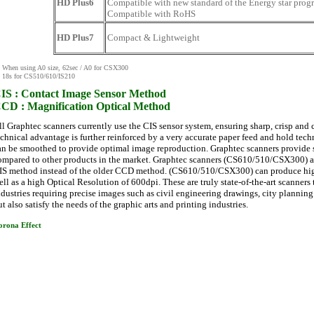
HD Plus6
Compatible with new standard of the Energy star prog
Compatible with RoHS
HD Plus7
Compact & Lightweight
 When using A0 size, 62sec / A0 for CSX300
 18s for CS510/610/IS210
IS : Contact Image Sensor Method
CD : Magnification Optical Method
ll Graphtec scanners currently use the CIS sensor system, ensuring sharp, crisp and 
echnical advantage is further reinforced by a very accurate paper feed and hold te
an be smoothed to provide optimal image reproduction. Graphtec scanners provide 
ompared to other products in the market. Graphtec scanners (CS610/510/CSX300) a
IS method instead of the older CCD method. (CS610/510/CSX300) can produce high 
ell as a high Optical Resolution of 600dpi. These are truly state-of-the-art scanners
ndustries requiring precise images such as civil engineering drawings, city planning
t also satisfy the needs of the graphic arts and printing industries.
orona Effect