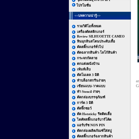
โปรโมชั่น
<<บทความน่ารู้>>
รวมวิดีโอทั้งหมด
เครื่องตัดสติกเกอร์
Review SILHUOETTE CAMEO
หินมุกลินสโตนประดับเสื้อ
ตัดสติ๊กเกอร์ทั่วไป
ตัดฉลากสินค้า-โลโก้สินค้า
กระจกกัดลาย
ตกแต่งผนังบ้าน
เพ้นท์เล็บ
ตัดโมเดล 3 มิติ
T
ทำบล็อกสกรีนง่ายๆ
a
G
เขียนแบบ-วาดแบบ
ทำ Stencil ง่ายๆ
ตัดกล่องบรรจุภัณฑ์
การ์ด 3 มิติ
ตัดจิ๊กซอว์
ตัด Hotsticky รีดติดเสื้อ
ไดคัทสติ๊กเกอร์บาร์โค้ด
แอร์บรัช NON PIN
ตัดกล่องผลิตภัณฑ์ใส่สบู่
ตัดสติ๊กเกอร์ฉลากสินค้า