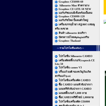
Graphtec CE6000-60
Silhouette Mint ทำตรายาง
Graphtec CE LITE-50 NEW
แอร์บรัชแบบมีเข็มพร้อมปั้มลม
Graphtec CE6000-120
แอร์บรัชใหม่ ปั้มลมตัวใหญ่
เครื่องบรรจุน้ำยา สบู่เหลว แชมพู
ครีม ลงขวด
สินค้า silhouette อเมริกา
บัตรดาวน์โหลดpluginเสริม
Graphtec Thailand
<<รวมโปรโมชั่นเด่นๆ>>
โปรโมชั่น Silhouette CAMEO
เครื่องตัดสติ๊กเกอร์Graptech CE
Lite-50
โปรโมชั่น cameo V3
ปริ้นแก้วเยติ ของขวัญวันเกิด
สกรีนแก้วyeti
โปรโมชั่นเครื่องตัด CAMEO
ซื้อ CAMEO แถมหัวจับปากกา
แถมฟรีหัวจับปากกา CAMEO
แถมสติ๊กเกอร์ 1,000 ลาย
ซื้อCAMEOฟรีดีไซน์ 1,000ลาย
โปรโมชั่นเครื่องตัด CE6000
ชุดเริ่มต้นธุรกิจ 10 in 1