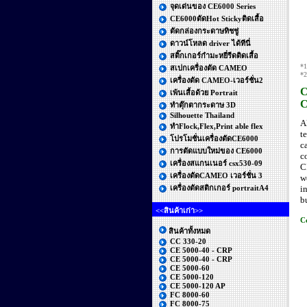
จุดเด่นของ CE6000 Series
CE6000ตัดHot Stickyติดเสื้อ
ตัดกล่องกระดาษทิชชู่
ดาวน์โหลด driver ได้ทีนี่
สติ๊กเกอร์กำมะหยี่รีดติดเสื้อ
*1
สเปกเครื่องตัด CAMEO
*2
เครื่องตัด CAMEO-เวอร์ชั่น2
C
เพ้นเสื้อด้วย Portrait
C
ทำตุ๊กตากระดาษ 3D
Silhouette Thailand
A
ทำFlock,Flex,Print able flex
t
โปรโมชั่นเครื่องตัดCE6000
c
การตัดแบบใหม่ของ CE6000
c
เครื่องสแกนเนอร์ csx530-09
C
เครื่องตัดCAMEO เวอร์ชั่น 3
w
เครื่องตัดสติกเกอร์ portraitA4
i
bu
<<สินค้าเก่า>>
C
สินค้าทั้งหมด
CC 330-20
CE 5000-40 - CRP
CE 5000-40 - CRP
CE 5000-60
CE 5000-120
CE 5000-120 AP
FC 8000-60
FC 8000-75