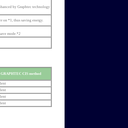
 enhanced by Graphtec technology
er on *1, thus saving energy.
 save mode.*2
GRAPHTEC CIS method
lent
lent
lent
lent