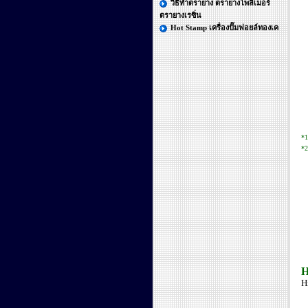
วิธีทำตรายาง ตรายางโพลิเมอร์
ตรายางเรซิ่น
Hot Stamp เครื่องปั๊มฟอยล์ทองเค
*1
*2
H
H