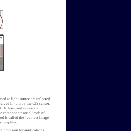
ed as light source are reflected
ceived in turn by the CIS sensor,
EDs, lens, and sensor are
se components are all rods of
hod is called the “contact image
y Graphtec.
re precision for applications