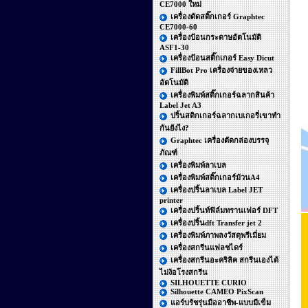
CE7000 ใหม่
เครื่องตัดสติ๊กเกอร์ Graphtec
CE7000-60
เครื่องป้อนกระดาษอัตโนมัติ
ASF1-30
เครื่องป้อนสติ๊กเกอร์ Easy Dicut
FillBot Pro เครื่องจ่ายของเหลว
อัตโนมัติ
เครื่องพิมพ์สติ๊กเกอร์ฉลากสินค้า
Label Jet A3
ปริ้นสติกเกอร์ฉลากเบเกอรี่เขาทำ
กันยังไง?
Graphtec เครื่องตัดกล่องบรรจุ
ภัณฑ์
เครื่องพิมพ์ลาเบล
เครื่องพิมพ์สติ๊กเกอร์ม้วนA4
เครื่องปริ้นลาเบล Label JET
printer
เครื่องปริ้นท์ฟิล์มทรานเฟอร์ DFT
เครื่องปริ้นdft Transfer jet 2
เครื่องพิมพ์ภาพลงวัสดุพรีเมี่ยม
เครื่องสกรีนแฟลชไดร์
เครื่องสกรีนอะคริลิค สกรีนเองได้
ไม่ง้อโรงสกรีน
SILHOUETTE CURIO
Silhouette CAMEO PixScan
แอร์บรัชรุ่นมืออาชีพ-แบบมีเข็ม