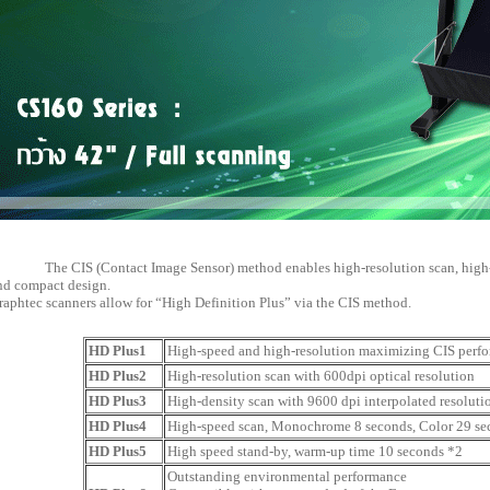
he CIS (Contact Image Sensor) method enables high-resolution scan, high-spe
nd compact design.
raphtec scanners allow for “High Definition Plus” via the CIS method.
HD Plus1
High-speed and high-resolution maximizing CIS perf
HD Plus2
High-resolution scan with 600dpi optical resolution
HD Plus3
High-density scan with 9600 dpi interpolated resoluti
HD Plus4
High-speed scan, Monochrome 8 seconds, Color 29 se
HD Plus5
High speed stand-by, warm-up time 10 seconds *2
Outstanding environmental performance