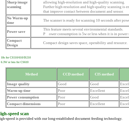
Sharp image
allowing high-resolution and high-quality scanning.
scanning
Further high-resolution and high-quality scanning is
that improve contact between document and sensor.
No Warm-up
The scanner is ready for scanning 10 seconds after pow
time
This feature meets several environmental standards.
Power save
P ower consumption is 5w or less when it is in power
Compact
Compact design saves space, operability and resource.
Design
 18s for CS510/610/IS210
 6.3W or less for CS610
Method
CCD method
CIS method
Image quality
Good
Good
Excel
Warm-up time
Poor
Excellent
Excel
Power consumption
Poor
Good
Excel
Compact dimensions
Poor
Excellent
Excel
igh-speed scan
igh-speed is provided with our long-established document feeding technology.