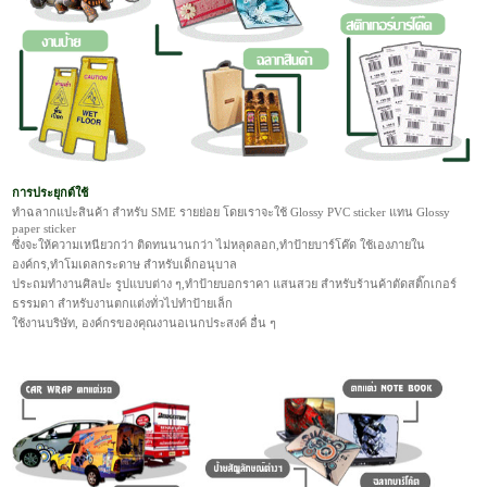
การประยุกต์ใช้
ทำฉลากแปะสินค้า สำหรับ SME รายย่อย โดยเราจะใช้ Glossy PVC sticker แทน Glossy
paper sticker
ซึ่งจะให้ความเหนียวกว่า ติดทนนานกว่า ไม่หลุดลอก,ทำป้ายบาร์โค๊ด ใช้เองภายใน
องค์กร,ทำโมเดลกระดาษ สำหรับเด็กอนุบาล
ประถมทำงานศิลปะ รูปแบบต่าง ๆ,ทำป้ายบอกราคา แสนสวย สำหรับร้านค้าตัดสติ๊กเกอร์
ธรรมดา สำหรับงานตกแต่งทั่วไปทำป้ายเล็ก
ใช้งานบริษัท, องค์กรของคุณงานอเนกประสงค์ อื่น ๆ