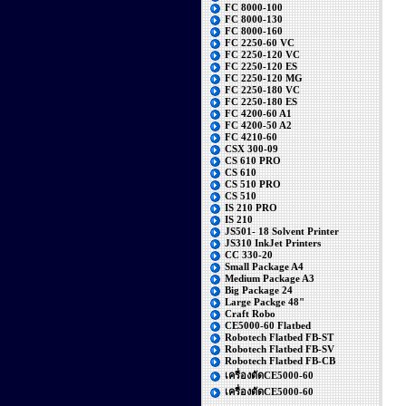
FC 8000-100
FC 8000-130
FC 8000-160
FC 2250-60 VC
FC 2250-120 VC
FC 2250-120 ES
FC 2250-120 MG
FC 2250-180 VC
FC 2250-180 ES
FC 4200-60 A1
FC 4200-50 A2
FC 4210-60
CSX 300-09
CS 610 PRO
CS 610
CS 510 PRO
CS 510
IS 210 PRO
IS 210
JS501- 18 Solvent Printer
JS310 InkJet Printers
CC 330-20
Small Package A4
Medium Package A3
Big Package 24
Large Packge 48"
Craft Robo
CE5000-60 Flatbed
Robotech Flatbed FB-ST
Robotech Flatbed FB-SV
Robotech Flatbed FB-CB
เครื่องตัดCE5000-60
เครื่องตัดCE5000-60