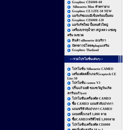
Graphtec CE6000-60
Silhouette Mint ทำตรายาง
Graphtec CE LITE-50 NEW
แอร์บรัชแบบมีเข็มพร้อมปั้มลม
Graphtec CE6000-120
แอร์บรัชใหม่ ปั้มลมตัวใหญ่
เครื่องบรรจุน้ำยา สบู่เหลว แชมพู
ครีม ลงขวด
สินค้า silhouette อเมริกา
บัตรดาวน์โหลดpluginเสริม
Graphtec Thailand
<<รวมโปรโมชั่นเด่นๆ>>
โปรโมชั่น Silhouette CAMEO
เครื่องตัดสติ๊กเกอร์Graptech CE
Lite-50
โปรโมชั่น cameo V3
ปริ้นแก้วเยติ ของขวัญวันเกิด
สกรีนแก้วyeti
โปรโมชั่นเครื่องตัด CAMEO
ซื้อ CAMEO แถมหัวจับปากกา
แถมฟรีหัวจับปากกา CAMEO
แถมสติ๊กเกอร์ 1,000 ลาย
ซื้อCAMEOฟรีดีไซน์ 1,000ลาย
โปรโมชั่นเครื่องตัด CE6000
ชุดเริ่มต้นธุรกิจ 10 in 1