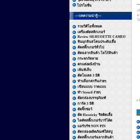
โปรโมชั่น
บร
คว
<<บทความน่ารู้>>
ให
รวมวิดีโอทั้งหมด
เครื่องตัดสติกเกอร์
Review SILHUOETTE CAMEO
หินมุกลินสโตนประดับเสื้อ
ตัดสติ๊กเกอร์ทั่วไป
ตัดฉลากสินค้า-โลโก้สินค้า
กระจกกัดลาย
ตกแต่งผนังบ้าน
เพ้นท์เล็บ
ตัดโมเดล 3 มิติ
ทำบล็อกสกรีนง่ายๆ
เขียนแบบ-วาดแบบ
ทำ Stencil ง่ายๆ
ตัดกล่องบรรจุภัณฑ์
«
การ์ด 3 มิติ
ตัดจิ๊กซอว์
ก
ตัด Hotsticky รีดติดเสื้อ
ไดคัทสติ๊กเกอร์บาร์โค้ด
แอร์บรัช NON PIN
ตัดกล่องผลิตภัณฑ์ใส่สบู่
ตัดสติ๊กเกอร์ฉลากสินค้า