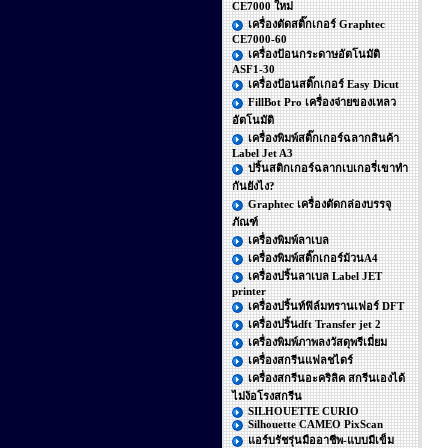
CE7000 ใหม่
เครื่องตัดสติ๊กเกอร์ Graphtec
CE7000-60
เครื่องป้อนกระดาษอัตโนมัติ
ASF1-30
เครื่องป้อนสติ๊กเกอร์ Easy Dicut
FillBot Pro เครื่องจ่ายของเหลว
อัตโนมัติ
เครื่องพิมพ์สติ๊กเกอร์ฉลากสินค้า
Label Jet A3
ปริ้นสติกเกอร์ฉลากเบเกอรี่เขาทำ
กันยังไง?
Graphtec เครื่องตัดกล่องบรรจุ
ภัณฑ์
เครื่องพิมพ์ลาเบล
เครื่องพิมพ์สติ๊กเกอร์ม้วนA4
เครื่องปริ้นลาเบล Label JET
printer
เครื่องปริ้นท์ฟิล์มทรานเฟอร์ DFT
เครื่องปริ้นdft Transfer jet 2
เครื่องพิมพ์ภาพลงวัสดุพรีเมี่ยม
เครื่องสกรีนแฟลชไดร์
เครื่องสกรีนอะคริลิค สกรีนเองได้
ไม่ง้อโรงสกรีน
SILHOUETTE CURIO
Silhouette CAMEO PixScan
แอร์บรัชรุ่นมืออาชีพ-แบบมีเข็ม